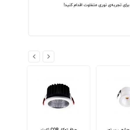
برای تجربه‌ی نوری متفاوت اقدام کنید!
راغ COB چشمی پر نور
چراغ توکار COB ثابت