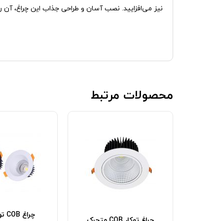
نیز می‌افزایید. نصب آسان و طراحی جذاب این چراغ، آن را 
محصولات مرتبط
 گرد
چراغ
چراغ توکار COB متحرک