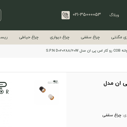
021-35000053
وبلاگ
ی مگنتی
چراغ سقفی
چراغ دیواری
چراغ حیاطی
ریسه
S.P.N D02028
و کار اس پی ان مدل
ی:
چراغ سقفی