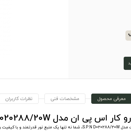
%
د
معرفی محصول
مشخصات فنی
نظرات کاربران
COB روکار SPN 20 وات مدل S.P.N D020288/20W، شما نه تنها یک منبع ن