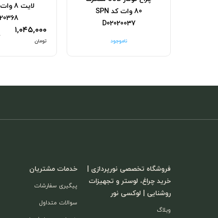
ندری
80 وات کد SPN
نمانور کد
20368
D02020037
۱,۰۴۵,۰۰۰
۰
ناموجود
تومان
فروشگاه تخصصی نورپردازی |
خدمات مشتریان
خرید چراغ، لوستر و تجهیزات
پیگیری سفارشات
روشنایی | لوکسی نور
سوالات متداول
وبلاگ