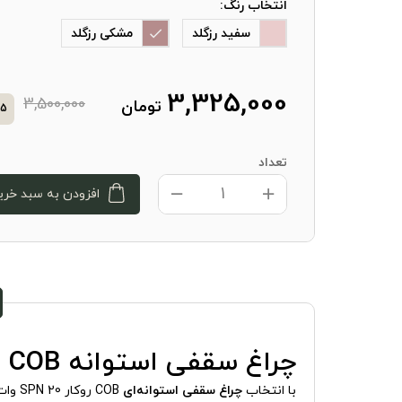
انتخاب رنگ:
سفید رزگلد
مشکی رزگلد
3,325,000
3,500,000
تومان
5
تعداد
افزودن به سبد خری
چراغ سقفی استوانه COB رو کار اس پی ان مدل S.P.N D020288/20W
با انتخاب
چراغ سقفی استوانه‌ای