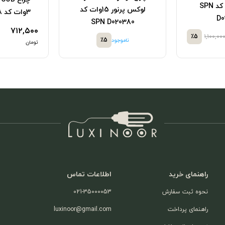
لایت 8 وات کد SPN
لوکس پرنور 15وات کد
3وات کد SPN D020318
D0
SPN D020380
۷۱۲,۵۰۰
٪5
۱,۱۰۰,۰۰
٪5
ناموجود
تومان
راهنمای خرید
اطلاعات تماس
نحوه ثبت سفارش
021-35000053
راهنمای پرداخت
luxinoor@gmail.com