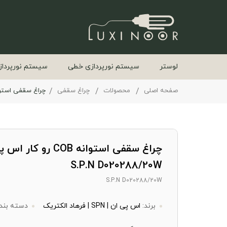
لوستر
سیستم نورپردازی خطی
سیستم نورپرداز
صفحه اصلی
محصولات
چراغ سقفی
چراغ سقفی استوانه COB رو کار اس پی ان مدل 8/20W
چراغ سقفی استوانه COB ر
S.P.N D020288/20W
S.P.N D020288/20W
برند:
اس پی ان | SPN | فرهاد الکتریک
دسته بند