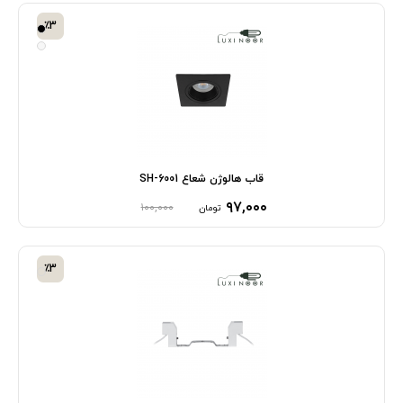
٪3
قاب هالوژن شعاع SH-6001
۹۷,۰۰۰
۱۰۰,۰۰۰
تومان
٪3