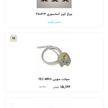
چراغ آویز آسانسوری P504/3
تماس بگیرید
٪5
سوکت سوزنی FEC-MR16
۱۵,۱۶۲
۱۵,۹۶۰
تومان