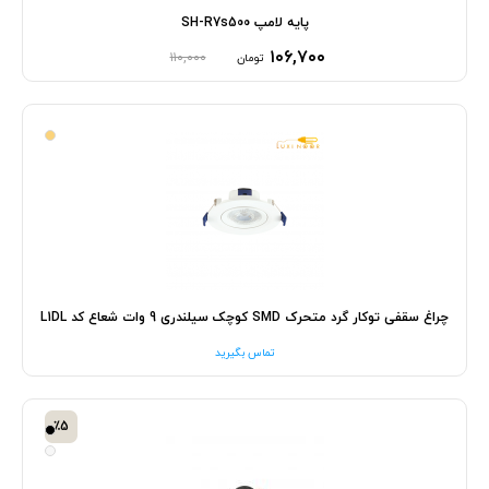
پایه لامپ SH-R7s500
۱۰۶,۷۰۰
۱۱۰,۰۰۰
تومان
چراغ سقفی توکار گرد متحرک SMD کوچک سیلندری 9 وات شعاع کد L1DL
تماس بگیرید
٪5