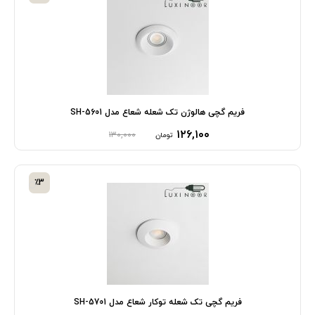
فریم گچی هالوژن تک شعله شعاع مدل SH-5601
۱۲۶,۱۰۰
۱۳۰,۰۰۰
تومان
٪3
فریم گچی تک شعله توکار شعاع مدل SH-5701