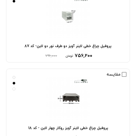
پروفیل چراغ خطی لاینر آویز دو طرف نور دو لاین- کد 87
۷۵۶,۲۰۰
۷۹۶,۰۰۰
تومان
مقایسه
پروفیل چراغ خطی لاینر آویز روکار چهار لاین - کد 18