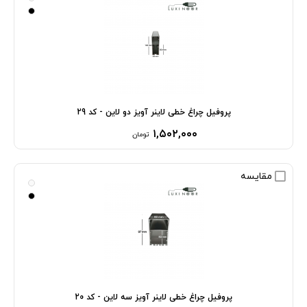
پروفیل چراغ خطی لاینر آویز دو لاین - کد 29
۱,۵۰۲,۰۰۰
تومان
مقایسه
پروفیل چراغ خطی لاینر آویز سه لاین - کد 20