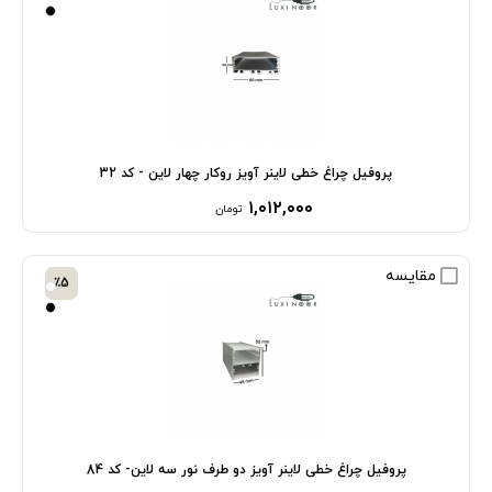
پروفیل چراغ خطی لاینر آویز روکار چهار لاین - کد 32
۱,۰۱۲,۰۰۰
تومان
مقایسه
٪5
پروفیل چراغ خطی لاینر آویز دو طرف نور سه لاین- کد 84