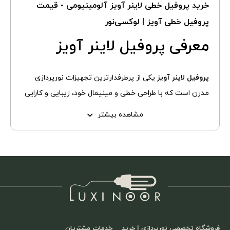
خرید پروفیل خطی لاینر آویز آلومینیومی - قیمت
پروفیل خطی آویز | لوکسی‌نور
معرفی پروفیل لاینر آویز
پروفیل لاینر آویز
یکی از پرطرفدارترین تجهیزات نورپردازی
مدرن است که با طراحی خطی و مینیمال خود، زیبایی و کارایی
را هم‌زمان به فضاهای مسکونی، اداری و تجاری شما می‌دهد.
مشاهده بیشتر
این نوع پروفیل‌ به دلیل نصب آویز و توزیع یکنواخت نور،
محیطی دلنشین و حرفه‌ای ایجاد می‌کند. استفاده از پروفیل
لاینر آویز علاوه بر ارتقای جلوه بصری، به بهینه‌سازی مصرف
انرژی نیز کمک می‌کند.
اگر به دنبال خرید این محصول هستید، خبر خوب این‌که
می‌توانید پروفیل لاینر آویز را با کیفیت بالا و قیمت رقابتی از
فروشگاه تخصصی نورپردازی | خرید
خدمات مشتریان