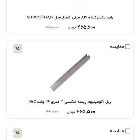
رابط یکسوکننده 816 مینی شعاع مدل SH-MiniFlex816
۴۶۵,۶۰۰
۴۸۰,۰۰۰
تومان
مقایسه
٪5
ریل آلومینیوم ریسه فلکسی 3 متری 24 ولت FEC
۴۶۵,۵۰۰
۴۹۰,۰۰۰
تومان
مقایسه
٪5