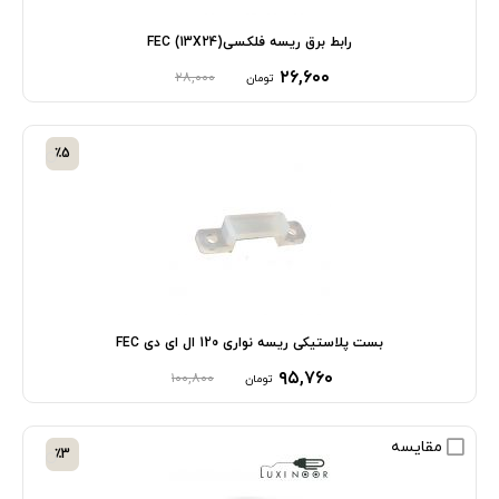
رابط برق ریسه فلکسی(13X24) FEC
۲۶,۶۰۰
۲۸,۰۰۰
تومان
٪5
بست پلاستیکی ریسه نواری 120 ال ای دی FEC
۹۵,۷۶۰
۱۰۰,۸۰۰
تومان
مقایسه
٪3