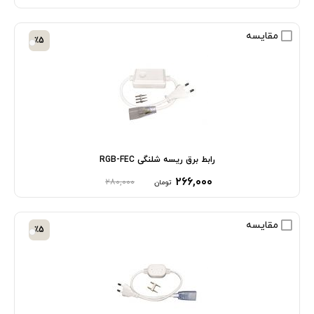
مقایسه
٪5
رابط برق ریسه شلنگی RGB-FEC
۲۶۶,۰۰۰
۲۸۰,۰۰۰
تومان
مقایسه
٪5