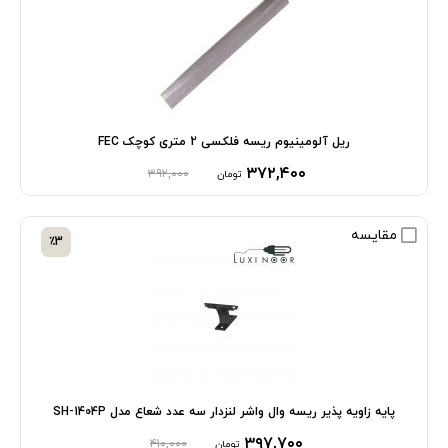
ریل آلومینیوم ریسه فلکسی 2 متری کوچک FEC
۳۷۲,۴۰۰
۳۹۲,۰۰۰
تومان
مقایسه
٪3
ﭘﺎﯾﻪ زاوﯾﻪ پذیر رﯾﺴﻪ وال واﺷﺮ ﻟﻨﺰدار ﺳﻪ ﻋﺪد شعاع مدل SH-1404P
۳۹۷,۷۰۰
۴۱۰,۰۰۰
تومان