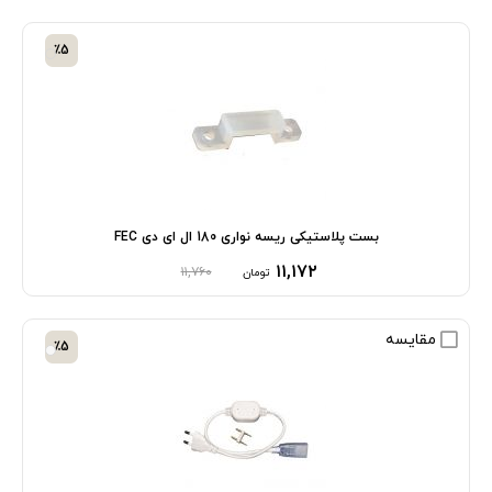
٪5
بست پلاستیکی ریسه نواری 180 ال ای دی FEC
۱۱,۱۷۲
۱۱,۷۶۰
تومان
مقایسه
٪5