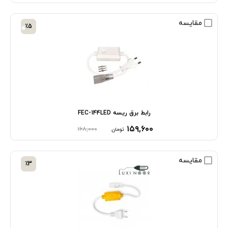
مقایسه
٪5
رابط برق ریسه FEC-144LED
۱۵۹,۶۰۰
۱۶۸,۰۰۰
تومان
مقایسه
٪3