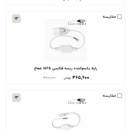
مقایسه
٪3
رابط یکسوکننده ریسه فلکسی 1525 شعاع
۴۶۵,۶۰۰
۴۸۰,۰۰۰
تومان
مقایسه
٪3