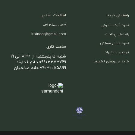
راهنمای خرید
اطلاعات تماس
نحوه ثبت سفارش
021-35000053
راهنمای پرداخت
luxinoor@gmail.com
نحوه ارسال سفارش
ساعت کاری:
قوانین و مقررات
شنبه تا پنجشنبه از 8:30 الی 19
خرید در روزهای تخفیف
09903373741 خانم قجاوند
09030055899 خانم صالحیان