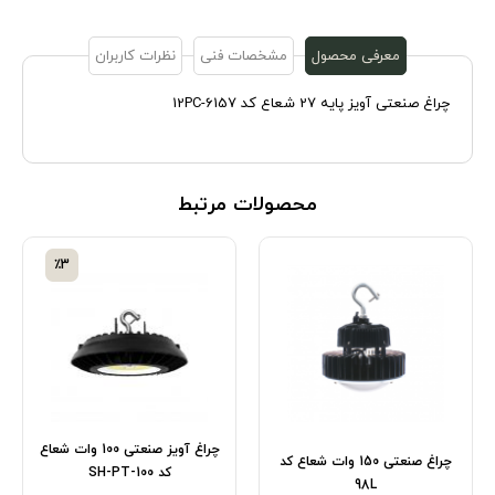
معرفی محصول
مشخصات فنی
نظرات کاربران
چراغ صنعتی آویز پایه 27 شعاع کد 6157-12PC
محصولات مرتبط
٪3
چراغ آویز صنعتی 100 وات شعاع
چراغ صنعتی 150 وات شعاع کد
کد SH-PT-100
98L