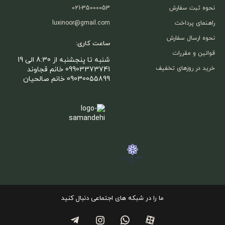
نحوه ثبت سفارش
021-35000053
راهنمای پرداخت
luxinoor@gmail.com
نحوه ارسال سفارش
ساعت کاری:
قوانین و مقررات
شنبه تا پنجشنبه از 8:30 الی 19
خرید در روزهای تخفیف
09903373741 خانم قجاوند
09030055899 خانم صالحیان
ما را در شبکه های اجتماعی دنبال کنید