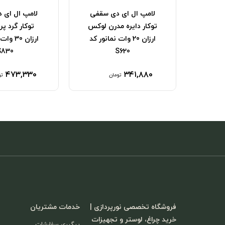
چراغ سقفی ت
سقفی
لامپ ال ای دی سقفی
مدرن پرنو
 لوکس
توکار گرد پرنور بزرگ
نمانور کد
ارزان 30 وات نمانور کد
داتیس کد FAMA-30W
S830
۱,۲۵۶,۱۵۰
۰
۴۷۳,۳۳۰
تومان
تومان
فروشگاه تخصصی نورپردازی |
خدمات مشتریان
خرید چراغ، لوستر و تجهیزات
پیگیری سفارشات