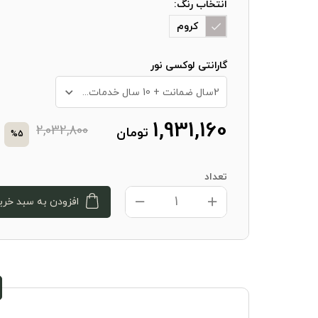
انتخاب رنگ:
کروم
گارانتی لوکسی نور
2سال ضمانت + 10 سال خدمات پس از فروش
1,931,160
2,032,800
تومان
%5
تعداد
افزودن به سبد خری