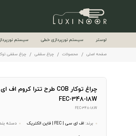
لوستر
سیستم نورپردازی خطی
سیستم نورپرداز
صفحه اصلی
محصولات
چراغ سقفی
چراغ سقفی توکا
چراغ توکار COB طرح تترا کروم ا
FEC-348-18W
FEC-348-18W
برند:
اف ای سی | FEC | فاین الکتریک
دسته بند