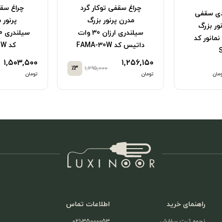
وکار گرد
چراغ سقفی توکار گرد
ر بزرگ
پرنور مدرن بزرگ
گرد پرنور
سیلندری ارزان 30 وات
سیلندری 40 وات داتیس
کد FAMA-40W
داتیس کد MA-60W
۱,۵۰۳,۵۰۰
٪3
۱,۵۵۰,۰۰۰
٪3
۱,۲۹۵,۰۰
,۴۴۵,۰۰۰
تومان
راهنمای خرید
اطلاعات تماس
نحوه ثبت سفارش
021-35000053