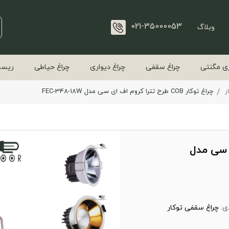
021-35000053
وبلاگ
ی مگنتی
چراغ سقفی
چراغ دیواری
چراغ حیاطی
ریسه
ر
چراغ توکار COB طرح تترا کروم اف ای سی مدل FEC-348-18W
ف ای سی مدل
ی:
چراغ سقفی توکار