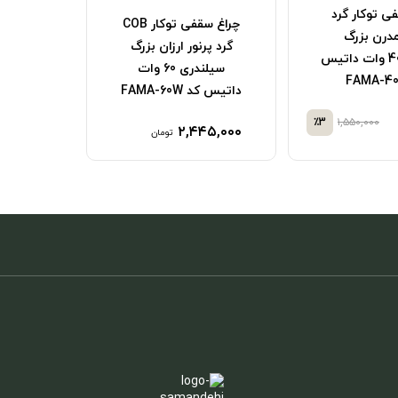
چراغ سقفی توکار گرد
چراغ سقفی توکار COB
پرنور مدرن فلزی بزرگ
پرنور
 ارزان بزرگ
سیلندری نمایشگاهی
سیلن
سیلندری 60 وات
لوکس 50 وات SPN کد
FA
YT50
,۲۱۷,۵۰۰
۶,۹۳۵,۰۰۰
٪5
۷,۳۰۰,۰۰۰
۲
تومان
تومان
تومان