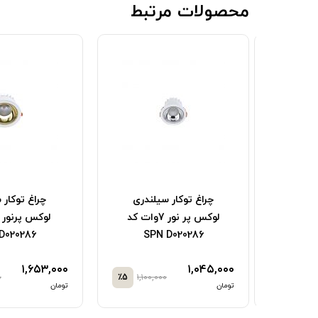
محصولات مرتبط
راغ توکار COB متحرک
چراغ توکار سیلندری
چراغ توکار 
 وات کد SPN
لوکس پر نور 7وات کد
D020286
SPN D020286
D
۱,۶۵۳,۰۰۰
۱,۰۴۵,۰۰۰
۰
٪5
۱,۱۰۰,۰۰۰
٪5
۶,۶۲۵,
تومان
تومان