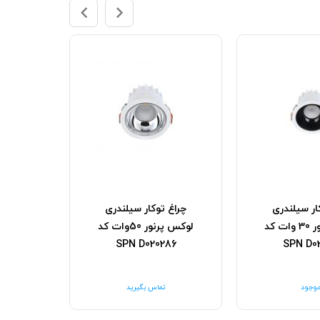
ار سیلندری
چراغ توکار سیلندری
لوکس پرنور 30 وات کد
لوکس پرنور 50وات کد
SPN D020286
SPN D0
,۰۴۵,۰۰۰
موجود
تماس بگیرید
تومان