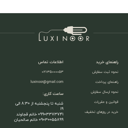
راهنمای خرید
اطلاعات تماس
نحوه ثبت سفارش
021-35000053
راهنمای پرداخت
luxinoor@gmail.com
نحوه ارسال سفارش
ساعت کاری:
قوانین و مقررات
شنبه تا پنجشنبه از 8:30 الی
19
خرید در روزهای تخفیف
09903373741 خانم قجاوند
09030055899 خانم صالحیان