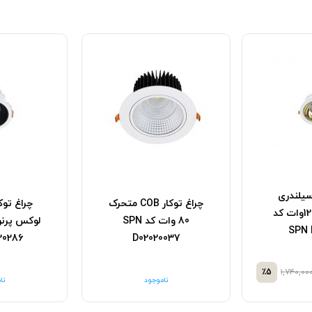
سیلندری
چراغ توکار COB متحرک
چراغ توک
لوکس پرنور 12وات کد
80 وات کد SPN
SPN 
20286
D02020037
٪5
۱,۷۴۰,۰۰
ناموجود
نا