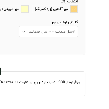
انتخاب رنگ:
نور آفتابی (زرد کم‌رنگ)
نور طبیعی (ی
گارانتی لوکسی نور
3سال ضمانت + 10 سال خدمات پس از فروش
چراغ توکار COB متحرک لوکس پرنور 15وات کد SPN D020380