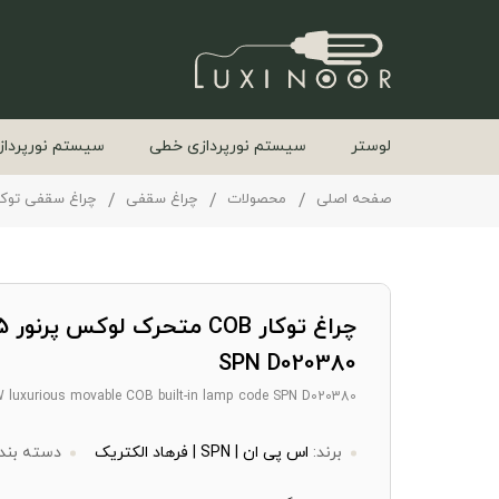
لوستر
سیستم نورپردازی خطی
سیستم نورپرداز
صفحه اصلی
محصولات
چراغ سقفی
چراغ سقفی توکا
SPN D020380
 luxurious movable COB built-in lamp code SPN D020380
برند:
اس پی ان | SPN | فرهاد الکتریک
دسته بند