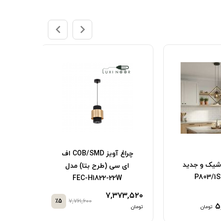
چراغ آویز COB/SMD اف
ای س
 شیک و جدید
ای سی (طرح بتا) مدل
FEC-H1822-22W
۳۷۳,۵۲۰
۷,۳۷۳,۵۲۰
٪5
۷,۷۶۱,۶۰۰
۵
تومان
تومان
تومان