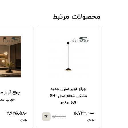
محصولات مرتبط
چراغ آویز مدرن جدید
وکار گرد
چراغ آویز م
مشکی شعاع مدل SH-
حباب مدل 05
0280-6W
۲,۶۲۵,۵۸۰
۵,۷۲۳,۰۰۰
٪3
۵,۹۰۰,۰۰۰
٪3
۱۷,۸۰۰,
تومان
تومان