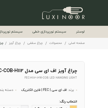
لوستر
سیستم نورپردازی خطی
سیستم نورپرداز
صفحه اصلی
محصولات
چراغ سقفی
چراغ آویز
چراغ
چراغ آویز اف ای سی مدل FEC-COB-H112
FEC-H112-12W-COB LED HANGING LIGHT
برند:
اف ای سی | FEC | فاین الکتریک
دسته بند
انتخاب رنگ: