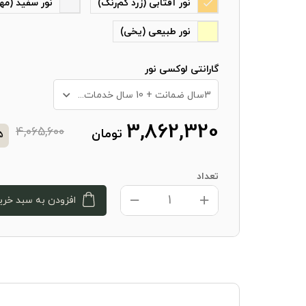
نور آفتابی (زرد کم‌رنگ)
نور سفید (مه
نور طبیعی (یخی)
گارانتی لوکسی نور
3سال ضمانت + 10 سال خدمات پس از فروش
3,862,320
4,065,600
تومان
5
تعداد
افزودن به سبد خری