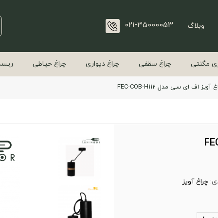
021-35000053
وبلاگ
ی مگنتی
چراغ سقفی
چراغ دیواری
چراغ حیاطی
ریسه
 آویز اف ای سی مدل FEC-COB-H112
ی:
چراغ آویز