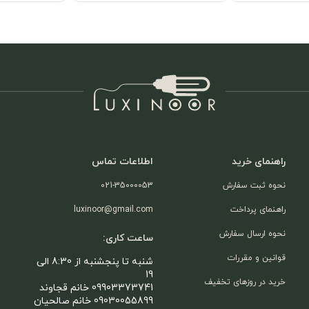
راهنمای خرید
اطلاعات تماس
نحوه ثبت سفارش
021-35000053
راهنمای پرداخت
luxinoor@gmail.com
نحوه ارسال سفارش
ساعت کاری:
قوانین و مقررات
شنبه تا پنجشنبه از 8:30 الی
19
خرید در روزهای تخفیف
09903373741 خانم قجاوند
09030055899 خانم صالحیان