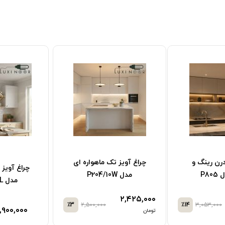
درن رینگ و
چراغ آویز تک ماهواره ای
چراغ آویز
P8
مدل P204/10W
مدل P803/1SL
۲,۴۲۵,۰۰۰
٪3
۲,۵۰۰,۰۰۰
٪14
۳,۰۵۳,۰۰۰
,۹۰۰,۰۰۰
تومان