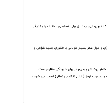
جایی که نورپردازی ایده آل برای فضاهای مختلف با یکدیگر
رف انرژی و طول عمر بسیار طولانی با فناوری جدید طراحی و
بهترین نوع ال ای دی ( COB LED ) ، درایور با کیفیت ( PF>90 ) و درخشش طیف نور CRI>80 تولید شده و بصورت آویز ( قابل تنظیم ارتفاع ) نصب می شود ،