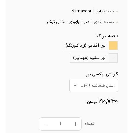
برند:
نمانور | Namanoor
دسته بندی:
لامپ ال‌ای‌دی سقفی توکار
انتخاب رنگ:
نور آفتابی (زرد کم‌رنگ)
نور سفید (مهتابی)
گارانتی لوکسی نور
1سال ضمانت + 10 سال خدمات پس از فروش
190,740
تومان
تعداد