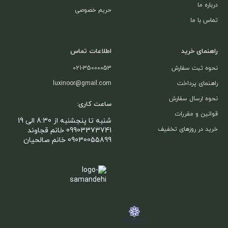
درباره ما
حریم خصوصی
تماس با ما
راهنمای خرید
اطلاعات تماس
نحوه ثبت سفارش
021-35000053
راهنمای پرداخت
luxinoor@gmail.com
نحوه ارسال سفارش
ساعت کاری:
قوانین و مقررات
شنبه تا پنجشنبه از 8:30 الی 19
خرید در روزهای تخفیف
09903373741 خانم قجاوند
09030055899 خانم صالحیان