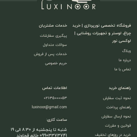
فروشگاه تخصصی نورپردازی | خرید
خدمات مشتریان
چراغ، لوستر و تجهیزات روشنایی |
پیگیری سفارشات
لوکسی نور
سوالات متداول
وبلاگ
خدمات پس از فروش
درباره ما
حریم خصوصی
تماس با ما
راهنمای خرید
اطلاعات تماس
نحوه ثبت سفارش
021-35000053
راهنمای پرداخت
luxinoor@gmail.com
نحوه ارسال سفارش
ساعت کاری:
قوانین و مقررات
شنبه تا پنجشنبه از 8:30 الی 19
خرید در روزهای تخفیف
09903373741 خانم قجاوند