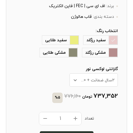
برند:
اف ای سی | FEC | فاین الکتریک
دسته بندی:
قاب هالوژن
انتخاب رنگ:
سفید رزگلد
سفید طلایی
مشکی رزگلد
مشکی طلایی
گارانتی لوکسی نور
2سال ضمانت + 10 سال خدمات پس از فروش
737,352
776,160
تومان
%5
تعداد