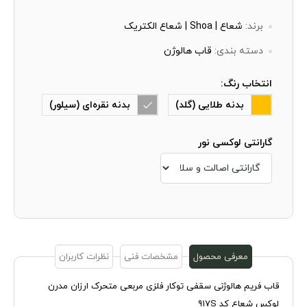
برند:
شعاع | Shoa | شعاع الکتریک
دسته بندی:
قاب هالوژن
انتخاب رنگ:
بدنه طلایی (گلد)
بدنه نقره‌ای (سیلور)
گارانتی لوکسی نور
معرفی محصول
مشخصات فنی
نظرات کاربران
قاب فریم هالوژنی سقفی توکار فلزی مربعی متحرک ارزان مدرن
لوکس شعاع کد 917S