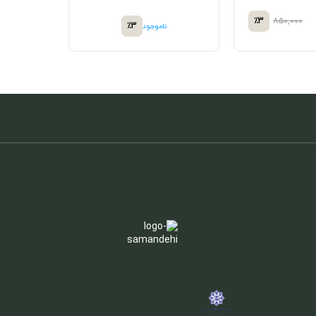
٪3
۸۵۰,۰۰۰
٪3
ناموجود