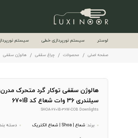
لوستر
سیستم نورپردازی خطی
سیستم نورپرداز
صفحه اصلی
محصولات
چراغ سقفی
هالوژن سقفی
هالوژن سقفی توکار گرد متحرک مدرن 
سیلندری 36 وات شعاع کد 6701B
SHOA-6701B-36W-COB Downlights
برند:
شعاع | Shoa | شعاع الکتریک
دسته بند