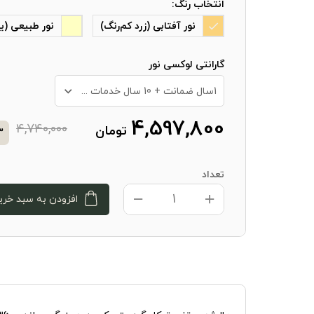
انتخاب رنگ:
نور آفتابی (زرد کم‌رنگ)
نور طبیعی (ی
گارانتی لوکسی نور
1سال ضمانت + 10 سال خدمات پس از فروش
4,597,800
4,740,000
تومان
3
تعداد
افزودن به سبد خری