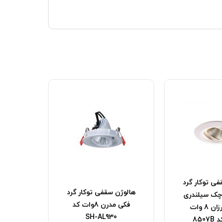
فی توکار گرد
هالوژن سقفی توکار گرد
چک سیلندری
فکی مدرن 8وات کد
لوکس ارزان 8 وات
SH-AL930
850