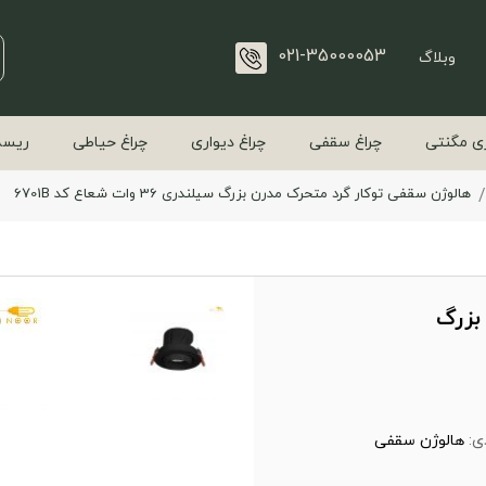
021-35000053
وبلاگ
ی مگنتی
چراغ سقفی
چراغ دیواری
چراغ حیاطی
ریسه
هالوژن سقفی توکار گرد متحرک مدرن بزرگ سیلندری 36 وات شعاع کد 6701B
بزرگ
ی:
هالوژن سقفی