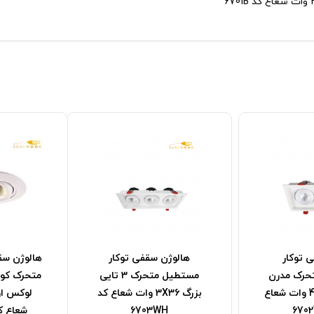
 توکار
هالوژن سقفی توکار
هالوژن سق
حرک مدرن
مستطیل متحرک 3 تایی
متحرک کو
فکی لوکس 48 وات شعاع
بزرگ 3X36 وات شعاع کد
6703WH
شعاع کد 7B