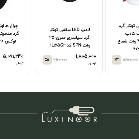
توکار گرد
چراغ هالو
لامپ LED سقفی توکار
ف کاذب
گرد متحرک
گرد سیلندری مدرن 25
فروشگاهی 40 وات شعاع
وات SPN کد HL165G2
۵,۰۹۱,۲۴۰
۱,۸۰۵,۰۰۰
٪5
۱,۹۰۰,۰۰۰
٪3
۵,۹۰۰,۰۰۰
تومان
تومان