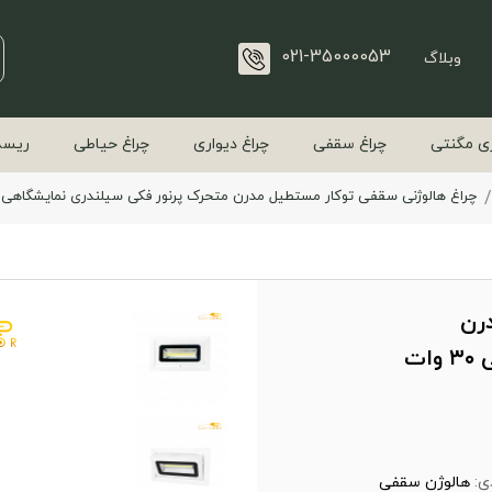
021-35000053
وبلاگ
ی مگنتی
چراغ سقفی
چراغ دیواری
چراغ حیاطی
ریسه
چراغ هالوژنی سقفی توکار مستطیل مدرن متحرک پرنور فکی سیلندری نمایشگاهی ۳۰ وات FEC کد 361
رن
متحرک پرنور فکی سیلندری نمایشگاهی ۳۰ وات
ی:
هالوژن سقفی