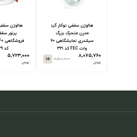
هالوژن سقفی توکار گرد
هالوژن سقفی 
ر گرد
مدرن متحرک بزرگ
پرنور سق
رن 8وات کد
سیلندری نمایشگاهی 60
وات FEC کد ۳۲۱
کد 6029
۵,۷۲۳,۰۰۰
۸,۰۷۵,۷۶۰
٪5
۸,۵۰۰,۸۰۰
تومان
تومان