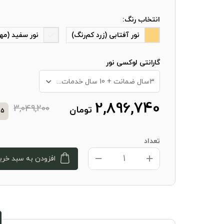
انتخاب رنگ:
نور آفتابی (زرد کم‌رنگ)
نور سفید (مه
گارانتی لوکسی نور
3سال ضمانت + 10 سال خدمات پس از فروش
2,896,740
3,049,200
تومان
5
تعداد
افزودن به سبد خری