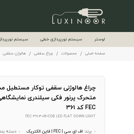
لوستر
سیستم نورپردازی خطی
سیستم نورپرداز
صفحه اصلی
محصولات
چراغ سقفی
هالوژن سقفی
چراغ هالوژنی سقفی توکار مستطیل مد
FEC کد 361
FEC 361-30W-COB LED FLAT DOWN LIGHT
برند:
اف ای سی | FEC | فاین الکتریک
دسته بند