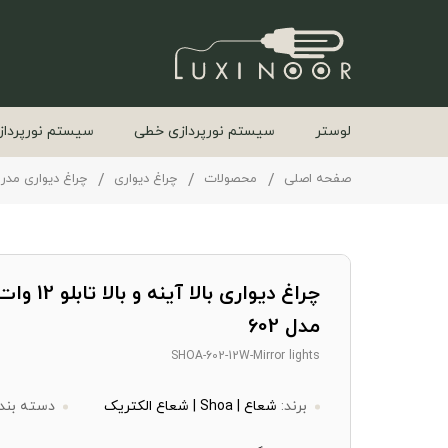
لوستر
سیستم نورپردازی خطی
سیستم نورپرداز
صفحه اصلی
محصولات
چراغ دیواری
چراغ دیواری مدر
چراغ دیواری بالا آی
مدل 602
SHOA-602-12W-Mirror lights
برند:
شعاع | Shoa | شعاع الکتریک
دسته بند