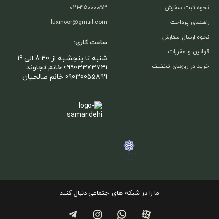
نحوه ثبت سفارش
021-35000053
راهنمای پرداخت
luxinoor@gmail.com
نحوه ارسال سفارش
ساعت کاری:
قوانین و مقررات
شنبه تا پنجشنبه از 8:30 الی 19
خرید در روزهای تخفیف
09903373741 خانم قجاوند
09030055899 خانم صالحیان
ما را در شبکه های اجتماعی دنبال کنید