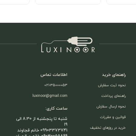
راهنمای خرید
اطلاعات تماس
نحوه ثبت سفارش
021-35000053
راهنمای پرداخت
luxinoor@gmail.com
نحوه ارسال سفارش
ساعت کاری:
قوانین و مقررات
شنبه تا پنجشنبه از 8:30 الی
19
خرید در روزهای تخفیف
09903373741 خانم قجاوند