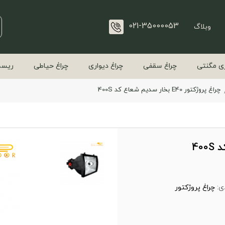
021-35000053
وبلاگ
ی مگنتی
چراغ سقفی
چراغ دیواری
چراغ حیاطی
ریسه
چراغ پروژکتور E40 بخار سدیم شعاع کد 400S
ی:
چراغ پروژکتور