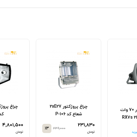
چراغ پروژکتور 2xE27
چراغ پروژکتور 70 وات
شعاع کد P-106
کد 0S
۴,۸۰۱,۵۰۰
۲۳۱,۸۳۰
٪3
۲۳۹,۰۰۰
رید
تومان
تومان