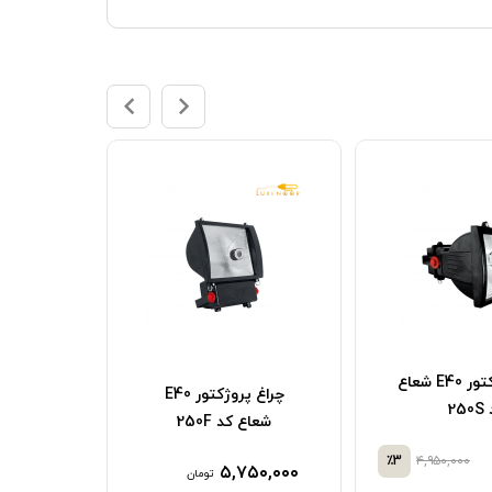
چراغ پروژکتور E40 شعاع
چراغ پروژکتور E40
25
00w
شعاع کد 250F
۹۷۵,۲۰۰
٪3
۴,۹۵۰,۰۰۰
۵,۷۵۰,۰۰۰
تومان
تومان