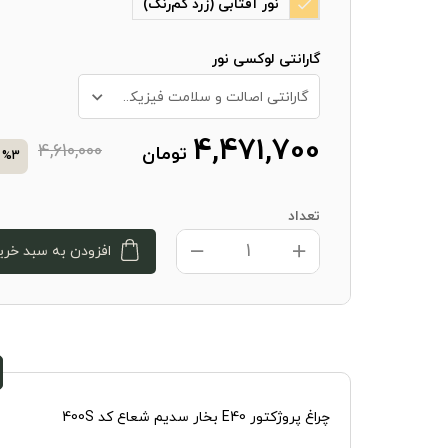
نور آفتابی (زرد کم‌رنگ)
گارانتی لوکسی نور
گارانتی اصالت و سلامت فیزیکی کالا + 10 سال خدمات پس از فروش
4,471,700
4,610,000
تومان
%3
تعداد
افزودن به سبد خری
چراغ پروژکتور E40 بخار سدیم شعاع کد 400S