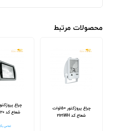
محصولات مرتبط
چراغ پروژکتور E27
چراغ پروژکتور 150وات
شعاع کد RX7s 2120
شعاع کد 2121WH
تماس بگی