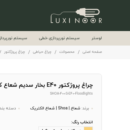
لوستر
سیستم نورپردازی خطی
سیستم نورپرداز
صفحه اصلی
محصولات
چراغ حیاطی
چراغ پروژکتور
چراغ پروژکتور E40 بخار سدیم شعاع کد 400S
SHOA-400S-E40-Floodlights
برند:
شعاع | Shoa | شعاع الکتریک
دسته بند
انتخاب رنگ: