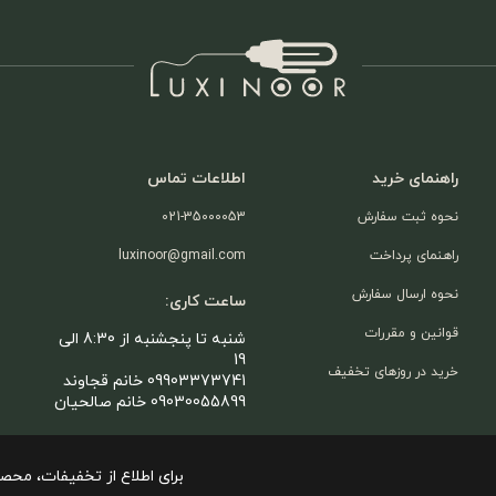
راهنمای خرید
اطلاعات تماس
نحوه ثبت سفارش
021-35000053
راهنمای پرداخت
luxinoor@gmail.com
نحوه ارسال سفارش
ساعت کاری:
قوانین و مقررات
شنبه تا پنجشنبه از 8:30 الی
19
خرید در روزهای تخفیف
09903373741 خانم قجاوند
09030055899 خانم صالحیان
برای اطلاع از تخفیفات، محص