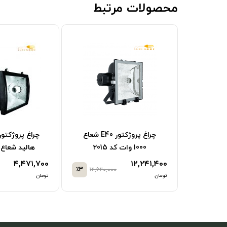
محصولات مرتبط
چراغ پروژکتور E40 شعاع
 پروژکتور 2xE40
1000 وات کد 2015
هالید شعاع کد 
۴,۴۷۱,۷۰۰
۱۲,۲۴۱,۴۰۰
٪3
۱۲,۶۲۰,۰۰۰
تومان
تومان