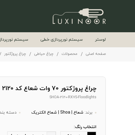
لوستر
سیستم نورپردازی خطی
سیستم نورپرداز
صفحه اصلی
محصولات
چراغ حیاطی
چراغ پروژکتور
چراغ پروژکتور 70 وات شعاع کد RX7s 2120
SHOA-2120-RX7S-Floodlights
برند:
شعاع | Shoa | شعاع الکتریک
دسته بند
انتخاب رنگ: