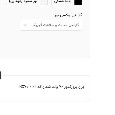
بدنه مشکی
نور سفید (مهتابی)
گارانتی لوکسی نور
گارانتی اصالت و سلامت فیزیکی کالا + 10 سال خدمات پس از فروش
چراغ پروژکتور 70 وات شعاع کد RX7s 2120