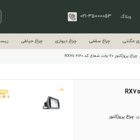
021-35000053
وبلاگ
ی مگنتی
چراغ سقفی
چراغ دیواری
چراغ حیاطی
ریسه
چراغ پروژکتور 70 وات شعاع کد RX7s 2120
ی:
چراغ پروژکتور