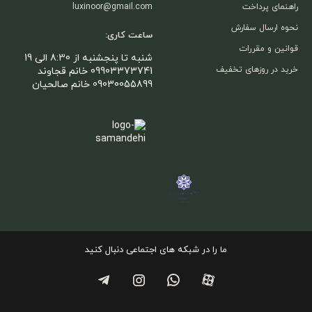
راهنمای پرداخت
luxinoor@gmail.com
نحوه ارسال سفارش
ساعت کاری:
قوانین و مقررات
شنبه تا پنجشنبه از 8:30 الی 19
خرید در روزهای تخفیف
09903373741 خانم قجاوند
09030055899 خانم صالحیان
ما را در شبکه های اجتماعی دنبال کنید