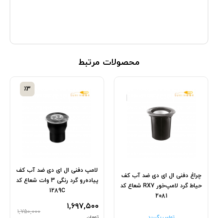
محصولات مرتبط
٪3
لامپ دفنی ال ای دی ضد آب کف
چراغ دفنی ال ای دی ضد آب کف
پیاده‌رو گرد رنگی 3 وات شعاع کد
حیاط گرد لامپ‌خور RX7 شعاع کد
1289C
2081
۱,۶۹۷,۵۰۰
۱,۷۵۰,۰۰۰
تماس بگیرید
تومان