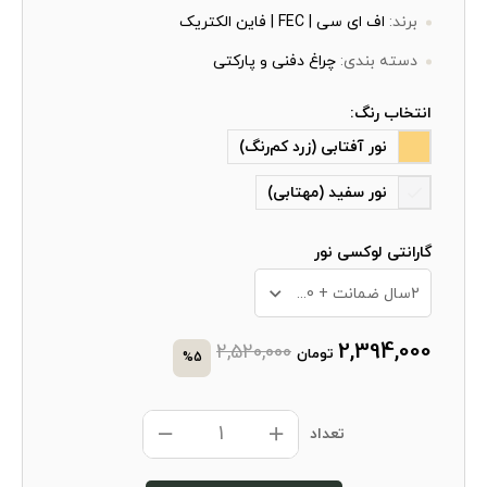
برند:
اف ای سی | FEC | فاین الکتریک
دسته بندی:
چراغ دفنی و پارکتی
انتخاب رنگ:
نور آفتابی (زرد کم‌رنگ)
نور سفید (مهتابی)
گارانتی لوکسی نور
2سال ضمانت + 10 سال خدمات پس از فروش
2,394,000
2,520,000
تومان
%5
تعداد