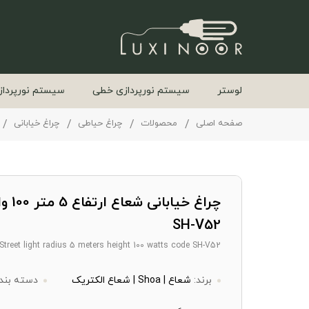
لوستر
سیستم نورپردازی خطی
سیستم نورپرداز
صفحه اصلی
محصولات
چراغ حیاطی
چراغ خیابانی
چراغ خیابان
SH-V52
Street light radius 5 meters height 100 watts code SH-V52
برند:
شعاع | Shoa | شعاع الکتریک
دسته بند