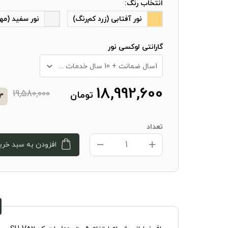
انتخاب رنگ:
نور آفتابی (زرد کم‌رنگ)
نور سفید (مه
گارانتی لوکسی نور
1سال ضمانت + 10 سال خدمات پس از فروش
18,992,600
19,580,000
تومان
3
تعداد
افزودن به سبد خری