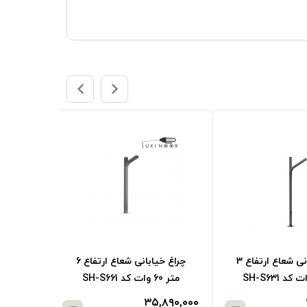
چراغ خیابانی شعاع ارتفاع 3
شعاع ارتفاع
متر 60 وات کد SH-Luna-
متر 60 وات کد SH-S631
03
۲۵,۲۲۰,۰۰۰
۲۲,۳۳۹,۱۰۰