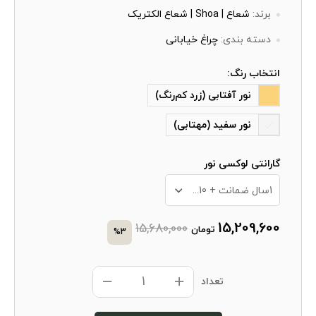
برند:
شعاع | Shoa | شعاع الکتریک
دسته بندی:
چراغ خیابانی
انتخاب رنگ:
نور آفتابی (زرد کم‌رنگ)
نور سفید (مهتابی)
گارانتی لوکسی نور
1سال ضمانت + 10 سال خدمات پس از فروش
15,209,600
15,680,000
تومان
%3
تعداد