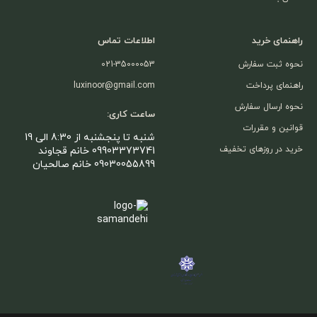
راهنمای خرید
اطلاعات تماس
نحوه ثبت سفارش
021-35000053
راهنمای پرداخت
luxinoor@gmail.com
نحوه ارسال سفارش
ساعت کاری:
قوانین و مقررات
شنبه تا پنجشنبه از 8:30 الی 19
خرید در روزهای تخفیف
09903373741 خانم قجاوند
09030055899 خانم صالحیان