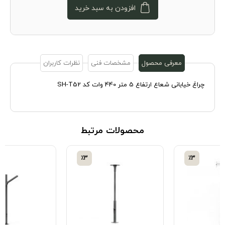
افزودن به سبد خرید
معرفی محصول
مشخصات فنی
نظرات کاربران
چراغ خیابانی شعاع ارتفاع 5 متر 440 وات کد SH-T52
محصولات مرتبط
٪3
٪3