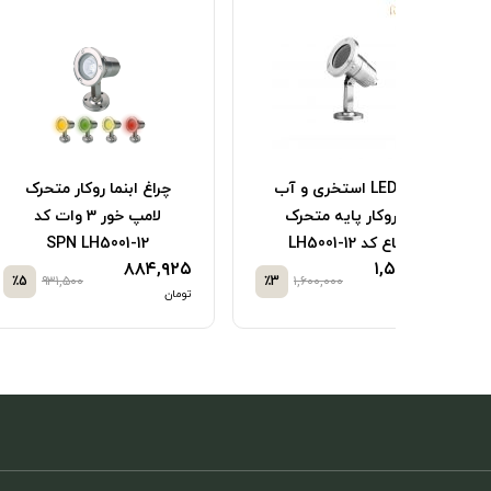
بنما
چراغ LED استخری و
چراغ استخر
ان S.P.N
آبنما ضد آب لامپ‌خور
L
روکار اف ای سی کد 3009
وات شعاع کد B1218
۳۷,۸۳۰,۰۰۰
۳,۷۹۲,۰۹۶
٪5
۳,۹۹۱,۶۸۰
٪5
۱,۱۰
تومان
تومان