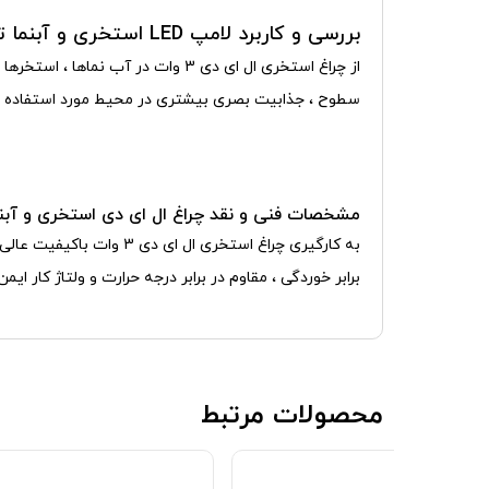
بررسی و کاربرد لامپ LED استخری و آبنما توکار 3 وات FEC کد 3004:
از چراغ استخری ال ای دی 3 وات در
سطوح ، جذابیت بصری بیشتری در محیط مورد استفاده قرا
مشخصات فنی و نقد چراغ ال ای دی استخری و آبنم
برابر خوردگی ، مقاوم در برابر درجه حرارت و ولتاژ کار ایمن 12 ولت از ایده آل ترین مشخصه های انتخاب چراغ های ضد آب می باشن
محصولات مرتبط