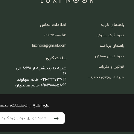
راهنمای خرید
اطلاعات تماس
نحوه ثبت سفارش
021-35000053
راهنمای پرداخت
luxinoor@gmail.com
نحوه ارسال سفارش
ساعت کاری:
قوانین و مقررات
شنبه تا پنجشنبه از 8:30 الی
19
خرید در روزهای تخفیف
09903373741 خانم قجاوند
09030055899 خانم صالحیان
برای اطلاع از تخفیفات، محص