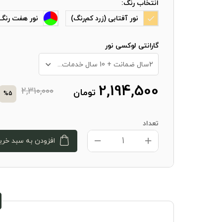
انتخاب رنگ:
نور آفتابی (زرد کم‌رنگ)
نور هفت رنگ (GB
گارانتی لوکسی نور
2سال ضمانت + 10 سال خدمات پس از فروش
2,194,500
2,310,000
تومان
%5
تعداد
افزودن به سبد خری