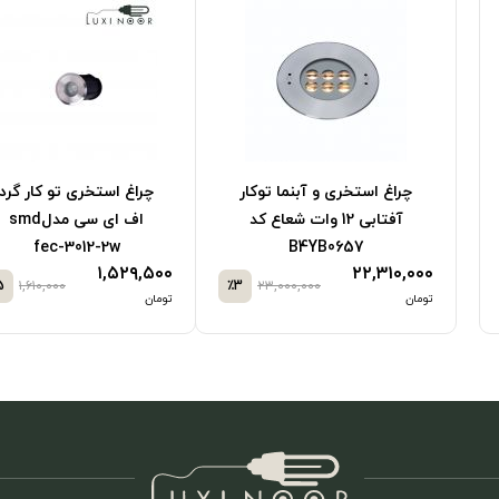
ی و آب نما
چراغ LED استخری و آب
چراغ ابنما
مولتی کالر توکار فلت 24
نما روکار پایه متحرک
B4Z
شعاع کد LH5001-12
001-12
۸۸۴,۹۲۵
۱,۵۵۲,۰۰۰
٪3
۱,۶۰۰,۰۰۰
٪3
۳۹,۰۰۰,۰۰۰
تومان
تومان