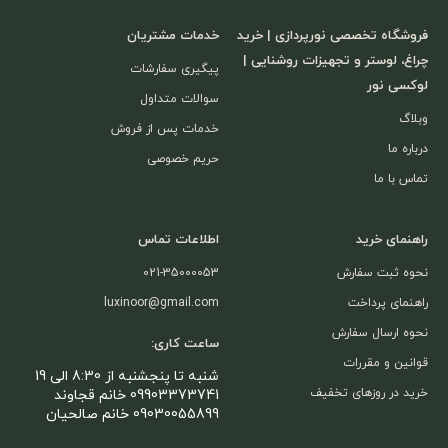
فروشگاه تخصصی نورپردازی | خرید
خدمات مشتریان
چراغ، لوستر و تجهیزات روشنایی |
پیگیری سفارشات
لوکسی نور
سوالات متداول
وبلاگ
خدمات پس از فروش
درباره ما
حریم خصوصی
تماس با ما
راهنمای خرید
اطلاعات تماس
نحوه ثبت سفارش
021-35000053
راهنمای پرداخت
luxinoor@gmail.com
نحوه ارسال سفارش
ساعت کاری:
قوانین و مقررات
شنبه تا پنجشنبه از 8:30 الی 19
خرید در روزهای تخفیف
09903373741 خانم قجاوند
09030055899 خانم صالحیان