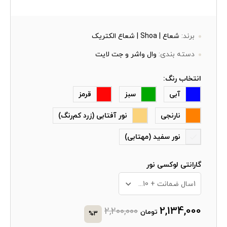
برند:
شعاع | Shoa | شعاع الکتریک
دسته بندی:
وال واشر و جت لایت
انتخاب رنگ:
آبی
سبز
قرمز
نارنجی
نور آفتابی (زرد کم‌رنگ)
نور سفید (مهتابی)
گارانتی لوکسی نور
1سال ضمانت + 10 سال خدمات پس از فروش
2,134,000
2,200,000
تومان
%3