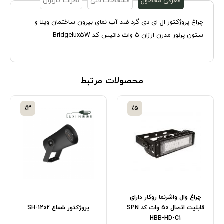
معرفی محصول
مشخصات فنی
نظرات کاربران
چراغ پروژکتور ال ای دی گرد ضد آب نمای بیرون ساختمان ویلا و
ستون پرنور مدرن ارزان 5 وات داتیس کد Bridgelux5W
محصولات مرتبط
٪3
٪5
چراغ وال واشرنما روکار دارای
قابلیت اتصال 50 وات کد SPN
پروژکتور شعاع SH-1202
HBB-HD-C1