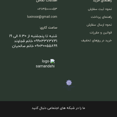
راهنمای خرید
اطلاعات تماس
نحوه ثبت سفارش
021-35000053
راهنمای پرداخت
luxinoor@gmail.com
نحوه ارسال سفارش
ساعت کاری:
قوانین و مقررات
شنبه تا پنجشنبه از 8:30 الی 19
خرید در روزهای تخفیف
09903373741 خانم قجاوند
09030055899 خانم صالحیان
ما را در شبکه های اجتماعی دنبال کنید