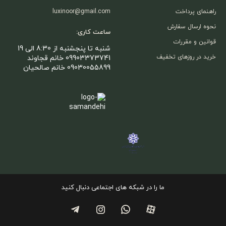
راهنمای پرداخت
luxinoor@gmail.com
نحوه ارسال سفارش
ساعت کاری:
قوانین و مقررات
شنبه تا پنجشنبه از 8:30 الی 19
خرید در روزهای تخفیف
09903373741 خانم قجاوند
09030055899 خانم صالحیان
ما را در شبکه های اجتماعی دنبال کنید