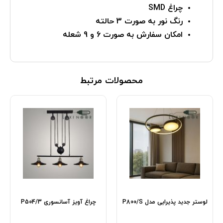
چراغ SMD
رنگ نور به صورت 3 حالته
امکان سفارش به صورت 6 و 9 شعله
محصولات مرتبط
لوستر جدید پذیرایی مدل P800/S
چراغ آویز آسانسوری P504/3