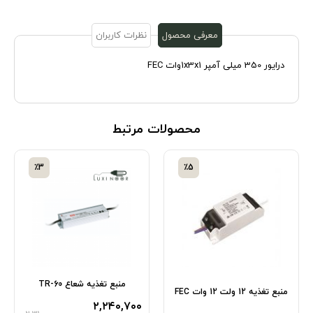
معرفی محصول
نظرات کاربران
درایور 350 میلی آمپر 1x3x1وات FEC
محصولات مرتبط
٪3
٪5
منبع تغذیه شعاع TR-60
منبع تغذیه 12 ولت 12 وات FEC
۲,۲۴۰,۷۰۰