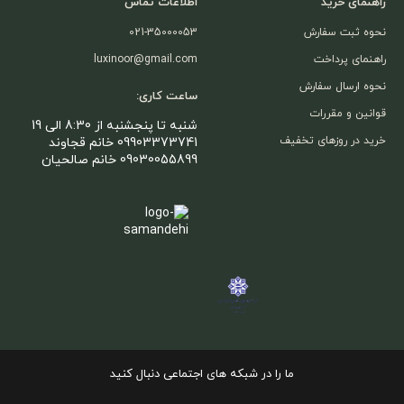
راهنمای خرید
اطلاعات تماس
نحوه ثبت سفارش
021-35000053
راهنمای پرداخت
luxinoor@gmail.com
نحوه ارسال سفارش
ساعت کاری:
قوانین و مقررات
شنبه تا پنجشنبه از 8:30 الی 19
خرید در روزهای تخفیف
09903373741 خانم قجاوند
09030055899 خانم صالحیان
ما را در شبکه های اجتماعی دنبال کنید