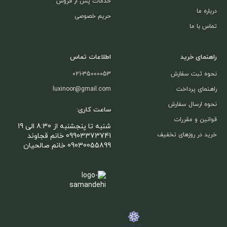
خدمات پس از فروش
درباره ما
حریم خصوصی
تماس با ما
راهنمای خرید
اطلاعات تماس
نحوه ثبت سفارش
021-35000053
راهنمای پرداخت
luxinoor@gmail.com
نحوه ارسال سفارش
ساعت کاری:
قوانین و مقررات
شنبه تا پنجشنبه از 8:30 الی 19
خرید در روزهای تخفیف
09903373741 خانم قجاوند
09030055899 خانم صالحیان