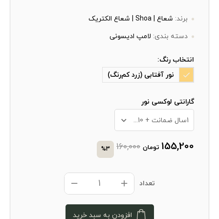
برند:
شعاع | Shoa | شعاع الکتریک
دسته بندی:
لامپ ادیسونی
انتخاب رنگ:
نور آفتابی (زرد کم‌رنگ)
گارانتی لوکسی نور
1سال ضمانت + 10 سال خدمات پس از فروش
155,200
160,000
تومان
%3
تعداد
افزودن به سبد خرید