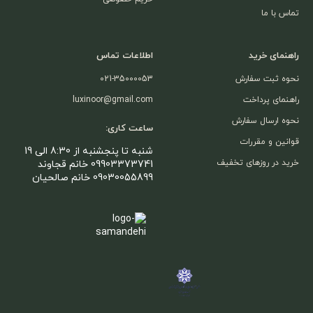
تماس با ما
راهنمای خرید
اطلاعات تماس
نحوه ثبت سفارش
021-35000053
راهنمای پرداخت
luxinoor@gmail.com
نحوه ارسال سفارش
ساعت کاری:
قوانین و مقررات
شنبه تا پنجشنبه از 8:30 الی 19
خرید در روزهای تخفیف
09903373741 خانم قجاوند
09030055899 خانم صالحیان