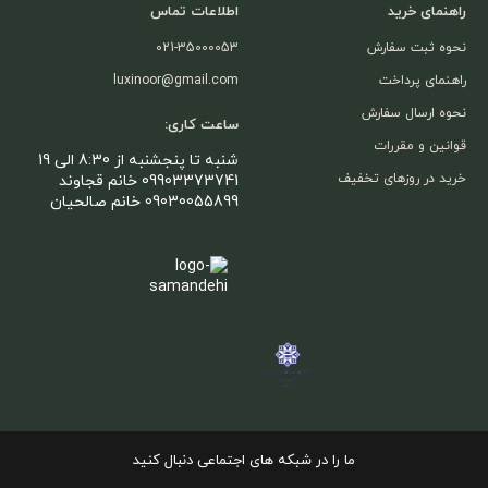
راهنمای خرید
اطلاعات تماس
نحوه ثبت سفارش
021-35000053
راهنمای پرداخت
luxinoor@gmail.com
نحوه ارسال سفارش
ساعت کاری:
قوانین و مقررات
شنبه تا پنجشنبه از 8:30 الی 19
خرید در روزهای تخفیف
09903373741 خانم قجاوند
09030055899 خانم صالحیان
ما را در شبکه های اجتماعی دنبال کنید