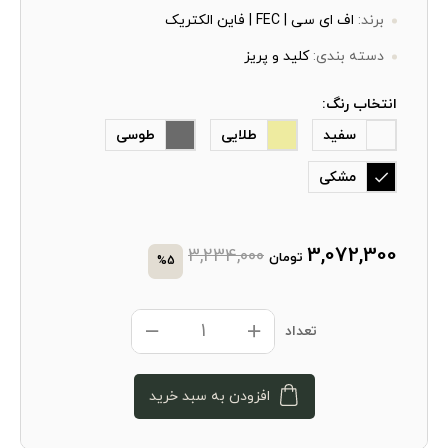
برند:
اف ای سی | FEC | فاین الکتریک
دسته بندی:
کلید و پریز
انتخاب رنگ:
سفید
طلایی
طوسی
مشکی
3,072,300
3,234,000
تومان
%5
تعداد
افزودن به سبد خرید