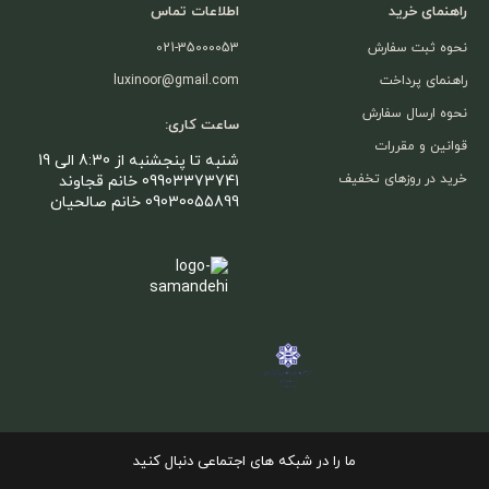
راهنمای خرید
اطلاعات تماس
نحوه ثبت سفارش
021-35000053
راهنمای پرداخت
luxinoor@gmail.com
نحوه ارسال سفارش
ساعت کاری:
قوانین و مقررات
شنبه تا پنجشنبه از 8:30 الی 19
خرید در روزهای تخفیف
09903373741 خانم قجاوند
09030055899 خانم صالحیان
ما را در شبکه های اجتماعی دنبال کنید