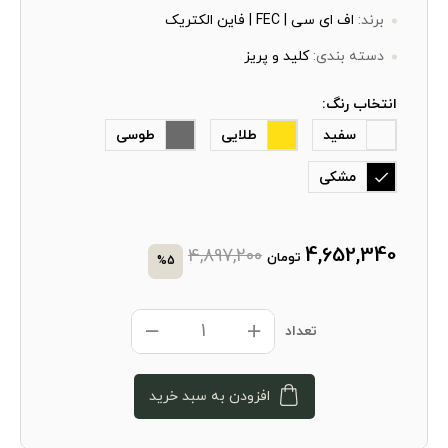
برند:
اف ای سی | FEC | فاین الکتریک
دسته بندی:
کلید و پریز
انتخاب رنگ:
سفید
طلایی
طوسی
مشکی
4,652,340
4,897,200
تومان
%5
تعداد
افزودن به سبد خرید