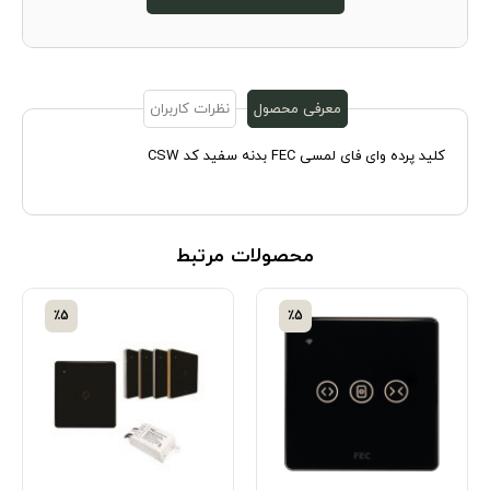
معرفی محصول
نظرات کاربران
کلید پرده وای فای لمسی FEC بدنه سفید کد CSW
محصولات مرتبط
٪5
٪5