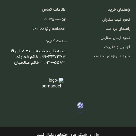
راهنمای خرید
اطلاعات تماس
نحوه ثبت سفارش
021-35000053
راهنمای پرداخت
luxinoor@gmail.com
نحوه ارسال سفارش
ساعت کاری:
قوانین و مقررات
شنبه تا پنجشنبه از 8:30 الی 19
خرید در روزهای تخفیف
09903373741 خانم قجاوند
09030055899 خانم صالحیان
ما را در شبکه های اجتماعی دنبال کنید