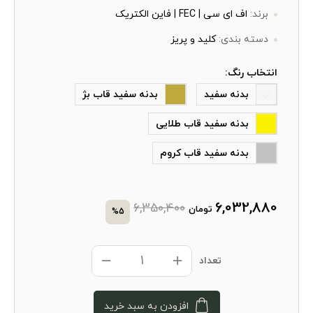
برند:
اف ای سی | FEC | فاین الکتریک
دسته بندی:
کلید و پریز
انتخاب رنگ:
بدنه سفید
بدنه سفید قاب بژ
بدنه سفید قاب طلایی
بدنه سفید قاب کروم
6,032,880
6,350,400
تومان
%5
تعداد
افزودن به سبد خرید