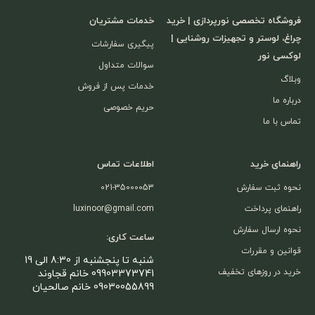
فروشگاه تخصصی نورپردازی | خرید
خدمات مشتریان
چراغ، لوستر و تجهیزات روشنایی |
پیگیری سفارشات
لوکسی نور
سوالات متداول
وبلاگ
خدمات پس از فروش
درباره ما
حریم خصوصی
تماس با ما
راهنمای خرید
اطلاعات تماس
نحوه ثبت سفارش
021-35000053
راهنمای پرداخت
luxinoor@gmail.com
نحوه ارسال سفارش
ساعت کاری:
قوانین و مقررات
شنبه تا پنجشنبه از 8:30 الی 19
خرید در روزهای تخفیف
09903373741 خانم قجاوند
09030055899 خانم صالحیان