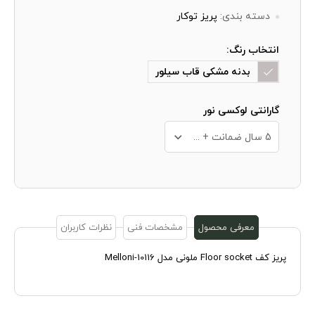
دسته بندی:
پریز توکار
انتخاب رنگ:
بدنه مشکی قاب سیلور
گارانتی لوکسی نور
5 سال ضمانت + 10 سال خدمات پس از فروش
معرفی محصول
مشخصات فنی
نظرات کاربران
پریز کف Floor socket ملونی مدل Melloni-10116