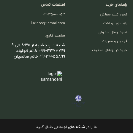
راهنمای خرید
اطلاعات تماس
نحوه ثبت سفارش
021-35000053
راهنمای پرداخت
luxinoor@gmail.com
نحوه ارسال سفارش
ساعت کاری:
قوانین و مقررات
شنبه تا پنجشنبه از 8:30 الی 19
خرید در روزهای تخفیف
09903373741 خانم قجاوند
09030055899 خانم صالحیان
ما را در شبکه های اجتماعی دنبال کنید