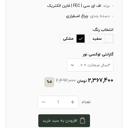
برند:
اف ای سی | FEC | فاین الکتریک
دسته بندی:
چراغ اضطراری
انتخاب رنگ:
سفید
مشکی
گارانتی لوکسی نور
2سال ضمانت + 10 سال خدمات پس از فروش
2,367,400
2,492,000
تومان
%5
تعداد
افزودن به سبد خرید