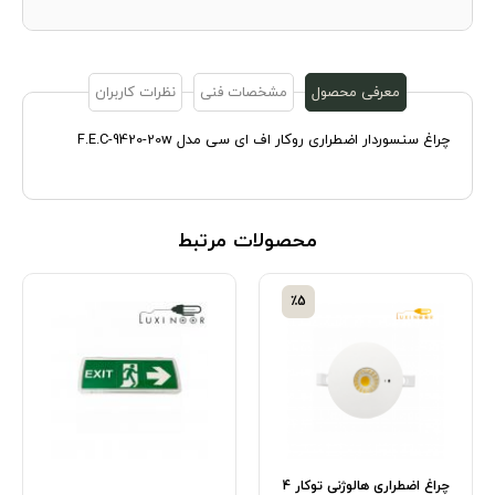
معرفی محصول
مشخصات فنی
نظرات کاربران
چراغ سنسوردار اضطراری روکار اف ای سی مدل F.E.C-9420-20w
محصولات مرتبط
٪5
چراغ اضطراری هالوژنی توکار 4