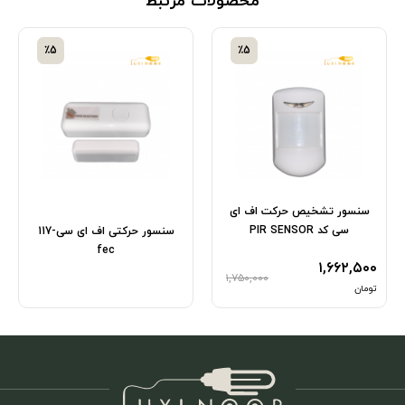
محصولات مرتبط
٪5
٪5
سنسور تشخیص حرکت اف ای
سی کد PIR SENSOR
سنسور حرکتی اف ای سی-117
fec
۱,۶۶۲,۵۰۰
۱,۷۵۰,۰۰۰
تومان