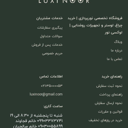
فروشگاه تخصصی نورپردازی | خرید
خدمات مشتریان
چراغ، لوستر و تجهیزات روشنایی |
پیگیری سفارشات
لوکسی نور
سوالات متداول
وبلاگ
خدمات پس از فروش
درباره ما
حریم خصوصی
تماس با ما
راهنمای خرید
اطلاعات تماس
نحوه ثبت سفارش
021-35000053
راهنمای پرداخت
luxinoor@gmail.com
نحوه ارسال سفارش
ساعت کاری:
قوانین و مقررات
شنبه تا پنجشنبه از 8:30 الی 19
خرید در روزهای تخفیف
09903373741 خانم قجاوند
09030055899 خانم صالحیان