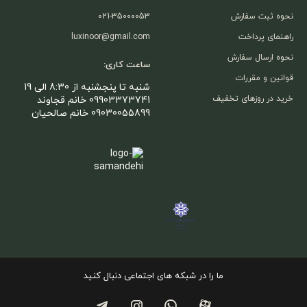
نحوه ثبت سفارش
021-35000053
راهنمای پرداخت
luxinoor@gmail.com
نحوه ارسال سفارش
ساعت کاری:
قوانین و مقررات
شنبه تا پنجشنبه از 8:30 الی 19
خرید در روزهای تخفیف
09903373741 خانم قجاوند
09030055899 خانم صالحیان
ما را در شبکه های اجتماعی دنبال کنید