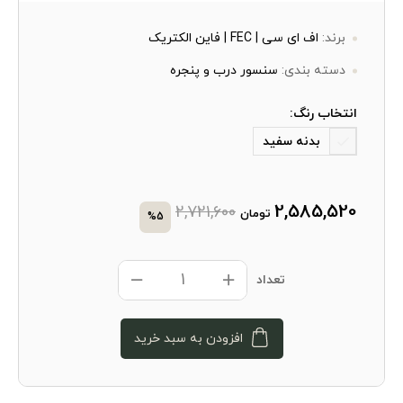
برند:
اف ای سی | FEC | فاین الکتریک
دسته بندی:
سنسور درب و پنجره
انتخاب رنگ:
بدنه سفید
2,585,520
2,721,600
تومان
%5
تعداد
افزودن به سبد خرید