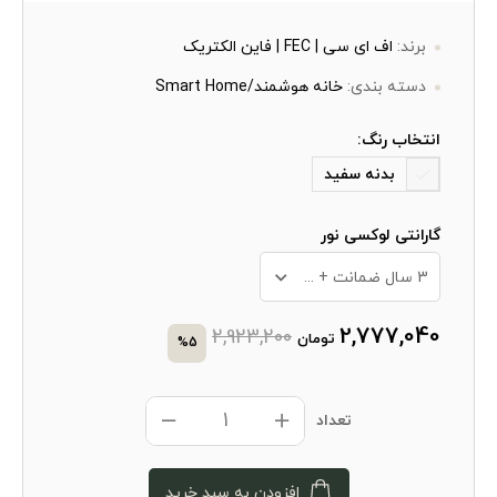
برند:
اف ای سی | FEC | فاین الکتریک
دسته بندی:
خانه هوشمند/Smart Home
انتخاب رنگ:
بدنه سفید
گارانتی لوکسی نور
3 سال ضمانت + 10 سال خدمات پس از فروش
2,777,040
2,923,200
تومان
%5
تعداد
افزودن به سبد خرید