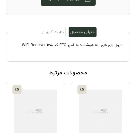
معرفی محصول
نظرات کاربران
ماژول وای فای رله هوشمند 10 آمپر FEC کد 125-WIFI Receiver
محصولات مرتبط
٪5
٪5