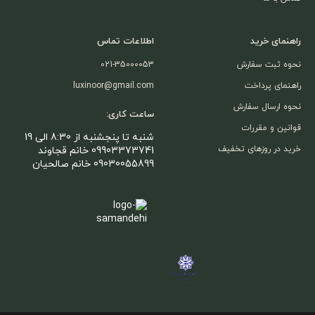
راهنمای خرید
اطلاعات تماس
نحوه ثبت سفارش
021-35000053
راهنمای پرداخت
luxinoor@gmail.com
نحوه ارسال سفارش
ساعت کاری:
قوانین و مقررات
شنبه تا پنجشنبه از 8:30 الی 19
خرید در روزهای تخفیف
09903373741 خانم قجاوند
09030055899 خانم صالحیان