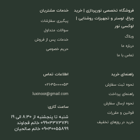
فروشگاه تخصصی نورپردازی | خرید
خدمات مشتریان
چراغ، لوستر و تجهیزات روشنایی |
پیگیری سفارشات
لوکسی نور
سوالات متداول
وبلاگ
خدمات پس از فروش
درباره ما
حریم خصوصی
تماس با ما
راهنمای خرید
اطلاعات تماس
نحوه ثبت سفارش
021-35000053
راهنمای پرداخت
luxinoor@gmail.com
نحوه ارسال سفارش
ساعت کاری:
قوانین و مقررات
شنبه تا پنجشنبه از 8:30 الی 19
خرید در روزهای تخفیف
09903373741 خانم قجاوند
09030055899 خانم صالحیان