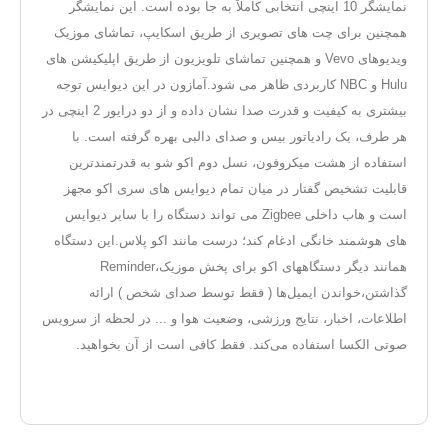
نمایشگر 10 اینچی انتخابی کاملاً به جا بوده است. این نمایشگر
همچنین برای چت های تصویری از طریق اسکایپ، تماشای موزیک
ویدیوهای Vevo و همچنین تماشای تلویزیون از طریق اپلیکیشن های
Hulu و NBC کاربردی ظاهر می شود.آمازون در این دیوایس توجه
بیشتری به کیفیت و قدرت صدا نشان داده و از دو درایور 2 اینچی در
هر طرف، یک رادیاتور بیس و صدای دالبی بهره گرفته است. با
استفاده از هشت میکروفون، نسل دوم اکو شو به قدرتمندترین
قابلیت تشخیص گفتار در میان تمام دیوایس های سری اکو مجهز
است و هاب داخلی Zigbee می تواند دستگاه را با سایر دیوایس
های هوشمند خانگی ادغام کند؛ درست مانند اکو پلاس.این دستگاه
همانند دیگر دستگاههای اکو برای پخش موزیک،Reminder
گذاشتن،خواندن ایمیل‌ها ( فقط توسط صدای شخص ) ارائه
اطلاعات، اخبار، نتایج ورزشی، وضعیت هوا و ... در لحظه از سرویس
صوتی الکسا استفاده می‌کند. فقط کافی است از آن بخواهید.