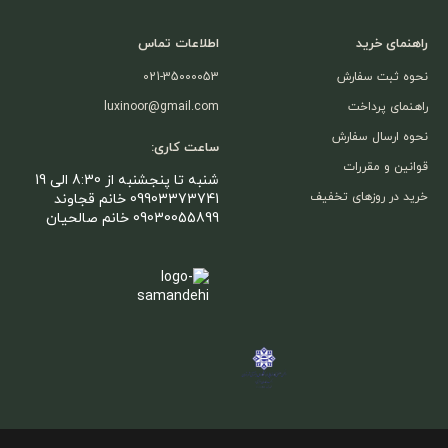
راهنمای خرید
اطلاعات تماس
نحوه ثبت سفارش
021-35000053
راهنمای پرداخت
luxinoor@gmail.com
نحوه ارسال سفارش
ساعت کاری:
قوانین و مقررات
شنبه تا پنجشنبه از 8:30 الی 19
خرید در روزهای تخفیف
09903373741 خانم قجاوند
09030055899 خانم صالحیان