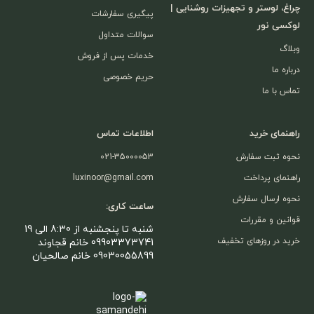
چراغ، لوستر و تجهیزات روشنایی |
پیگیری سفارشات
لوکسی نور
سوالات متداول
وبلاگ
خدمات پس از فروش
درباره ما
حریم خصوصی
تماس با ما
راهنمای خرید
اطلاعات تماس
نحوه ثبت سفارش
021-35000053
راهنمای پرداخت
luxinoor@gmail.com
نحوه ارسال سفارش
ساعت کاری:
قوانین و مقررات
شنبه تا پنجشنبه از 8:30 الی 19
خرید در روزهای تخفیف
09903373741 خانم قجاوند
09030055899 خانم صالحیان