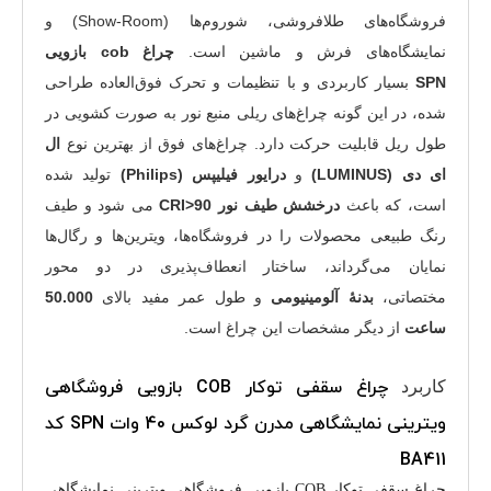
فروشگاه‌های طلافروشی، شوروم‌ها (Show-Room) و
نمایشگاه‌های فرش و ماشین است.
چراغ cob بازویی
SPN
بسیار کاربردی و با تنظیمات و تحرک فوق‌العاده طراحی
شده، در این گونه چراغ‌های ریلی منبع نور به صورت کشویی در
طول ریل قابلیت حرکت دارد.
چراغ‌های فوق از بهترین نوع
ال
ای دی (LUMINUS)
و
درایور فیلیپس (Philips)
تولید شده
است، که باعث
درخشش طیف نور CRI>90
می شود و طیف
رنگ طبیعی محصولات را در فروشگاه‌ها، ویترین‌ها و رگال‌ها
نمایان می‌گرداند، ساختار انعطاف‌پذیری در دو محور
مختصاتی،
بدنۀ آلومینیومی
و طول عمر مفید بالای
50.000
ساعت
از دیگر مشخصات این چراغ است.
چراغ سقفی توکار COB بازویی فروشگاهی
کاربرد
ویترینی نمایشگاهی مدرن گرد لوکس 40 وات SPN کد
BA411
چراغ سقفی توکار COB بازویی فروشگاهی ویترینی نمایشگاهی