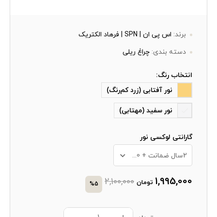
برند:
اس پی ان | SPN | فرهاد الکتریک
دسته بندی:
چراغ ریلی
انتخاب رنگ:
نور آفتابی (زرد کم‌رنگ)
نور سفید (مهتابی)
گارانتی لوکسی نور
2سال ضمانت + 10 سال خدمات پس از فروش
1,995,000
2,100,000
تومان
%5