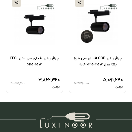
٪5
٪5
چراغ ریلی COB اف ای سی طرح
چراغ ریلی اف ای سی مدل FEC-
پنتا مدل FEC-6125-25W
6115-15W
۳,۸۶۲,۳۲۰
۵,۰۹۱,۲۴۰
۴,۰۶۵,۶۰۰
۵,۳۵۹,۲۰۰
تومان
تومان