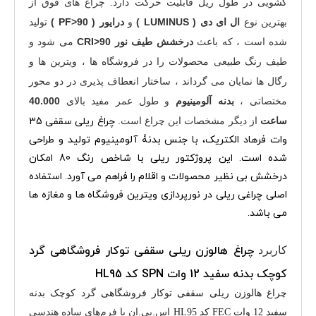
کشویی در طول ریل قابلیت حرکت دارد.
چراغ های فوق از
بهترین نوع
ال ای دی ( LUMINUS )
و
درایور ( PF>90 )
تولید
شده است ، که باعث
درخشش طیف نور CRI>90
می شود و
طیف رنگ طبیعی محصولات را در فروشگاه ها ، ویترین ها و
رگال ها نمایان می گرداند ، ساختار انعطاف پذیری در دو محور
مختصاتی ،
بدنه آلومینیوم
و طول عمر مفید بالای
40.000
ساعت
از دیگر مشخصات این چراغ است.
چراغ ریلی سقفی 35
وات فرهاد الکتریک، با جنس بدنۀ آلومینیوم تولید و طراحی
شده است.
این پروژکتور ریلی با شاخص رنگ 80 امکان
درخشش بی نظیر محصولات و اقلام را فراهم می آورد.
استفاده
اصلی چراغی ریلی در نورپردازی ویترین فروشگاه ها و مغازه ها
می باشد.
چراغ هالوزن ریلی سقفی توکار فروشگاهی گرد
کاربرد
کوچک بدنه سفید 12 وات SPN کد HL95
چراغ هالوزن ریلی سقفی توکار فروشگاهی گرد کوچک بدنه
اس.پی.ان با فرم‌های ساده هندسی
سفید 12 وات FEC کد HL95