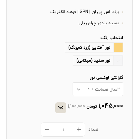
برند:
اس پی ان | SPN | فرهاد الکتریک
دسته بندی:
چراغ ریلی
انتخاب رنگ:
نور آفتابی (زرد کم‌رنگ)
نور سفید (مهتابی)
گارانتی لوکسی نور
2سال ضمانت + 10 سال خدمات پس از فروش
1,045,000
1,100,000
تومان
%5
تعداد