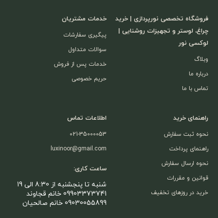
فروشگاه تخصصی نورپردازی | خرید
خدمات مشتریان
چراغ، لوستر و تجهیزات روشنایی |
پیگیری سفارشات
لوکسی نور
سوالات متداول
وبلاگ
خدمات پس از فروش
درباره ما
حریم خصوصی
تماس با ما
راهنمای خرید
اطلاعات تماس
نحوه ثبت سفارش
021-35000053
راهنمای پرداخت
luxinoor@gmail.com
نحوه ارسال سفارش
ساعت کاری:
قوانین و مقررات
شنبه تا پنجشنبه از 8:30 الی 19
خرید در روزهای تخفیف
09903373741 خانم قجاوند
09030055899 خانم صالحیان