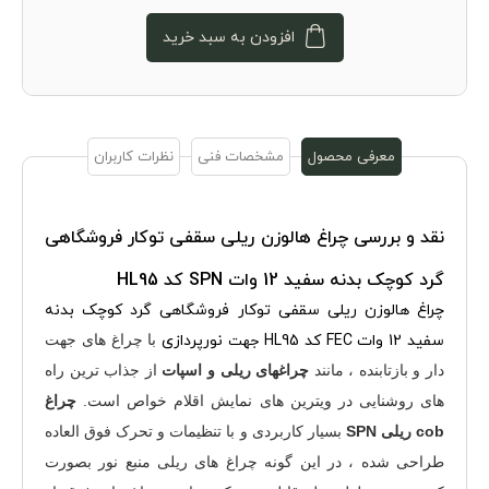
افزودن به سبد خرید
معرفی محصول
مشخصات فنی
نظرات کاربران
نقد و بررسی
چراغ هالوزن ریلی سقفی توکار فروشگاهی
گرد کوچک بدنه سفید 12 وات SPN کد HL95
چراغ هالوزن ریلی سقفی توکار فروشگاهی گرد کوچک بدنه
سفید 12 وات FEC کد HL95
نورپردازی
با چراغ های جهت
جهت
دار و بازتابنده ، مانند
چراغهای ریلی و اسپات
از جذاب ترین راه
های روشنایی در ویترین های نمایش اقلام خواص است.
چراغ
cob ریلی SPN
بسیار کاربردی و با تنظیمات و تحرک فوق العاده
طراحی شده ، در این گونه چراغ های ریلی منبع نور بصورت