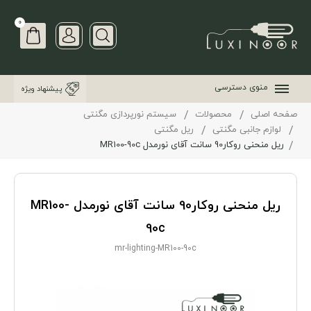
0
منوی دسترسی
پیشنهاد ویژه
صفحه اصلی
محصولات
سیستم نورپردازی مگنتی
لوازم جانبی مگنتی
ریل مگنتی
ریل منحنی روکار90 سانت آقای نورمدل MR100-90c
ریل منحنی روکار90 سانت آقای نورمدل MR100-
90c
mr-lighting-MR100-90c