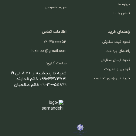
درباره ما
حریم خصوصی
تماس با ما
راهنمای خرید
اطلاعات تماس
نحوه ثبت سفارش
021-35000053
راهنمای پرداخت
luxinoor@gmail.com
نحوه ارسال سفارش
ساعت کاری:
قوانین و مقررات
شنبه تا پنجشنبه از 8:30 الی 19
خرید در روزهای تخفیف
09903373741 خانم قجاوند
09030055899 خانم صالحیان