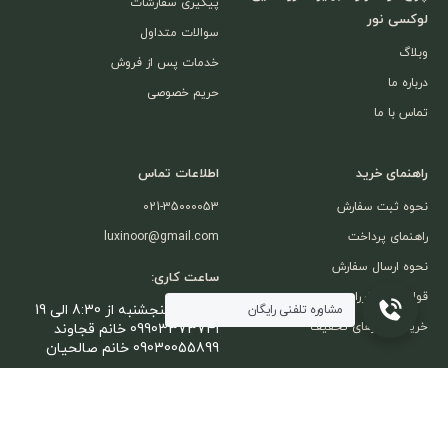
پیگیری سفارشات
لوکسی نور
سوالات متداول
وبلاگ
خدمات پس از فروش
درباره ما
حریم خصوصی
تماس با ما
راهنمای خرید
اطلاعات تماس
نحوه ثبت سفارش
021-35000053
راهنمای پرداخت
luxinoor@gmail.com
نحوه ارسال سفارش
ساعت کاری:
قوانین و مقررات
شنبه تا پنجشنبه از 8:30 الی 19
مشاوره تلفنی رایگان
خرید در روزهای تخفیف
09903373741 خانم قجاوند
09030055899 خانم صالحیان