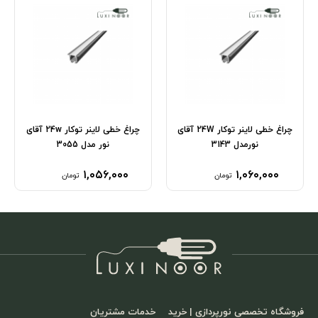
چراغ خطی لاینر توکار 24W آقای
چراغ خطی لاینر توکار 24w آقای
نورمدل 3143
نور مدل 3055
۱,۰۵۶,۰۰۰
۱,۰۶۰,۰۰۰
تومان
تومان
فروشگاه تخصصی نورپردازی | خرید
خدمات مشتریان