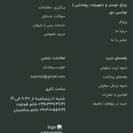
چراغ، لوستر و تجهیزات روشنایی |
پیگیری سفارشات
لوکسی نور
سوالات متداول
وبلاگ
خدمات پس از فروش
درباره ما
حریم خصوصی
تماس با ما
راهنمای خرید
اطلاعات تماس
نحوه ثبت سفارش
021-35000053
راهنمای پرداخت
luxinoor@gmail.com
نحوه ارسال سفارش
ساعت کاری:
قوانین و مقررات
شنبه تا پنجشنبه از 8:30 الی 19
خرید در روزهای تخفیف
09903373741 خانم قجاوند
09030055899 خانم صالحیان