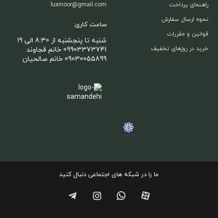
راهنمای پرداخت
luxinoor@gmail.com
نحوه ارسال سفارش
ساعت کاری:
قوانین و مقررات
شنبه تا پنجشنبه از 8:30 الی 19
خرید در روزهای تخفیف
09903373741 خانم قجاوند
09030055899 خانم صالحیان
ما را در شبکه های اجتماعی دنبال کنید