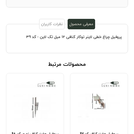
معرفی محصول
نظرات کاربران
پروفیل چراغ خطی لاینر توکار کنافی 12 میل تک لاین - کد 39
محصولات مرتبط
پروفیل چفت کناف کد 97
پروفیل چفت کناف نوری کد 98