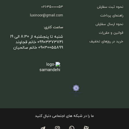
نحوه ثبت سفارش
021-35000053
راهنمای پرداخت
luxinoor@gmail.com
نحوه ارسال سفارش
ساعت کاری:
قوانین و مقررات
شنبه تا پنجشنبه از 8:30 الی 19
خرید در روزهای تخفیف
09903373741 خانم قجاوند
09030055899 خانم صالحیان
ما را در شبکه های اجتماعی دنبال کنید