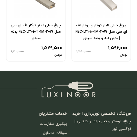
چراغ خطی لاینر توکار و روکار اف
چراغ خطی لاینر توکار اف ای سی
ای سی مدل FEC-L3010-1M-20W
مدل FEC-L3010T-1M-20W بدنه
| بدون لبه و بدنه سیلور
سیلور
۱,۵۲۹,۵۰۰
۱,۵۹۶,۰۰۰
۱,۶۱۰,۰۰۰
۱,۶۸۰,۰۰۰
تومان
تومان
فروشگاه تخصصی نورپردازی | خرید
خدمات مشتریان
چراغ، لوستر و تجهیزات روشنایی |
پیگیری سفارشات
لوکسی نور
سوالات متداول