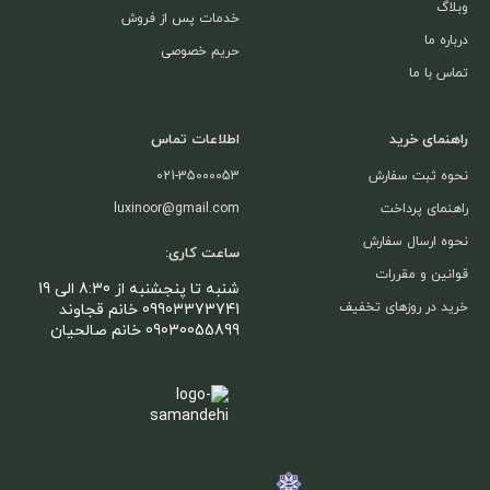
وبلاگ
خدمات پس از فروش
درباره ما
حریم خصوصی
تماس با ما
راهنمای خرید
اطلاعات تماس
نحوه ثبت سفارش
021-35000053
راهنمای پرداخت
luxinoor@gmail.com
نحوه ارسال سفارش
ساعت کاری:
قوانین و مقررات
شنبه تا پنجشنبه از 8:30 الی 19
خرید در روزهای تخفیف
09903373741 خانم قجاوند
09030055899 خانم صالحیان