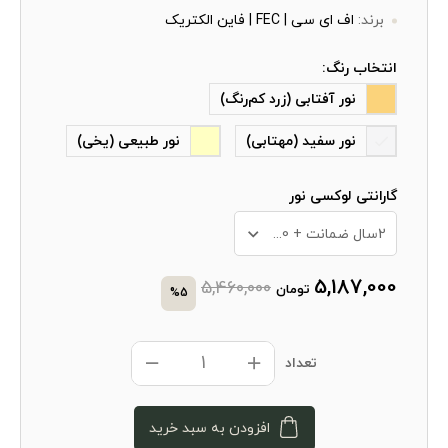
برند:
اف ای سی | FEC | فاین الکتریک
انتخاب رنگ:
نور آفتابی (زرد کم‌رنگ)
نور سفید (مهتابی)
نور طبیعی (یخی)
گارانتی لوکسی نور
2سال ضمانت + 10 سال خدمات پس از فروش
5,187,000
5,460,000
تومان
%5
تعداد
افزودن به سبد خرید