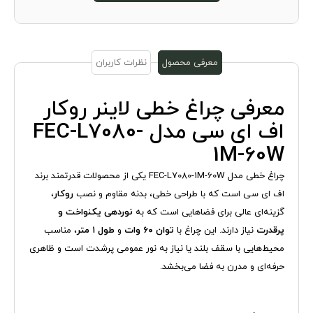
معرفی محصول
نظرات کاربران
معرفی چراغ خطی لاینر روکار
اف ای سی مدل FEC-L7080-
1M-60W
چراغ خطی مدل FEC-L7080-1M-60W یکی از محصولات قدرتمند برند
اف ای سی است که با طراحی خطی، بدنه مقاوم و نصب
روکار
،
گزینه‌ای عالی برای فضاهایی است که به
نوردهی یکنواخت و
پرقدرت
نیاز دارند. این چراغ با
توان ۶۰ وات
و
طول ۱ متر
، مناسب
محیط‌هایی با سقف بلند یا نیاز به نور عمومی پرشدت است و ظاهری
حرفه‌ای و مدرن به فضا می‌بخشد.