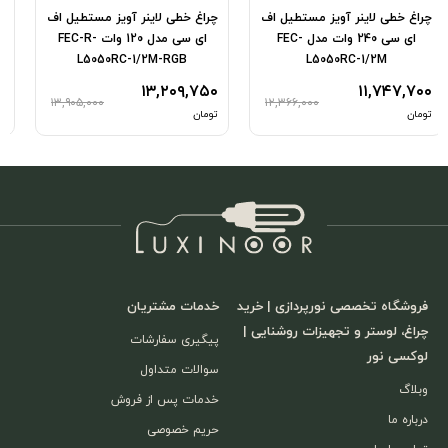
اغ خطی لاینر آویز مستطیل اف
چراغ خطی لاینر رگالی سنسور دار
چراغ 
ای سی مدل 120 وات FEC-R-
اف ای سی FEC-1834S-1M-10W-
مدل 10W
12V
L5050RC-1/2M-RGB
,۰۰۰
۲,۰۵۲,۰۰۰
۱۳,۲۰۹,۷۵
۲,۱۶۰,۰۰۰
۱۳,۹۰۵,۰۰۰
مان
تومان
تومان
فروشگاه تخصصی نورپردازی | خرید
خدمات مشتریان
چراغ، لوستر و تجهیزات روشنایی |
پیگیری سفارشات
لوکسی نور
سوالات متداول
وبلاگ
خدمات پس از فروش
درباره ما
حریم خصوصی