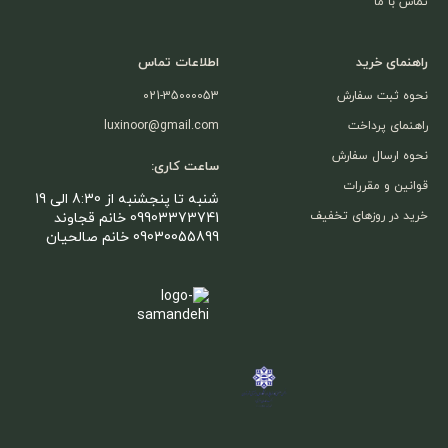
تماس با ما
راهنمای خرید
اطلاعات تماس
نحوه ثبت سفارش
021-35000053
راهنمای پرداخت
luxinoor@gmail.com
نحوه ارسال سفارش
ساعت کاری:
قوانین و مقررات
شنبه تا پنجشنبه از 8:30 الی 19
خرید در روزهای تخفیف
09903373741 خانم قجاوند
09030055899 خانم صالحیان