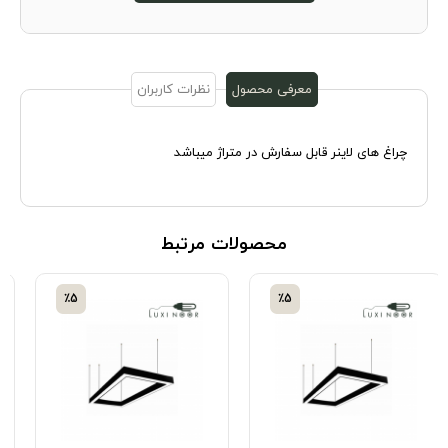
معرفی محصول
نظرات کاربران
چراغ های لاینر قابل سفارش در متراژ میباشد
محصولات مرتبط
٪5
٪5