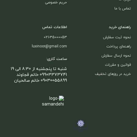
حریم خصوصی
تماس با ما
راهنمای خرید
اطلاعات تماس
نحوه ثبت سفارش
021-35000053
راهنمای پرداخت
luxinoor@gmail.com
نحوه ارسال سفارش
ساعت کاری:
قوانین و مقررات
شنبه تا پنجشنبه از 8:30 الی 19
خرید در روزهای تخفیف
09903373741 خانم قجاوند
09030055899 خانم صالحیان